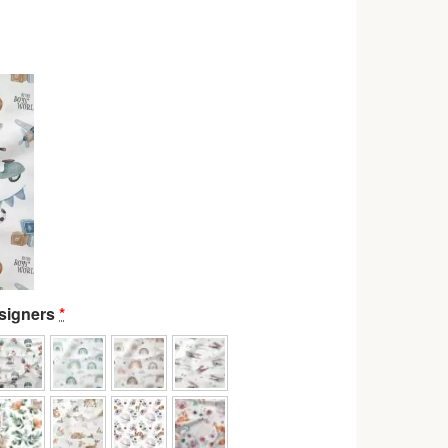
signers
*