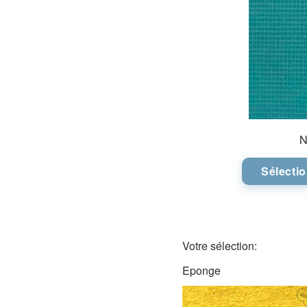
N
Sélecti
Votre sélection:
Eponge