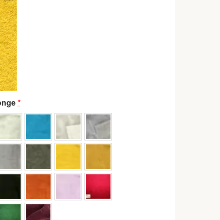
ponge
*