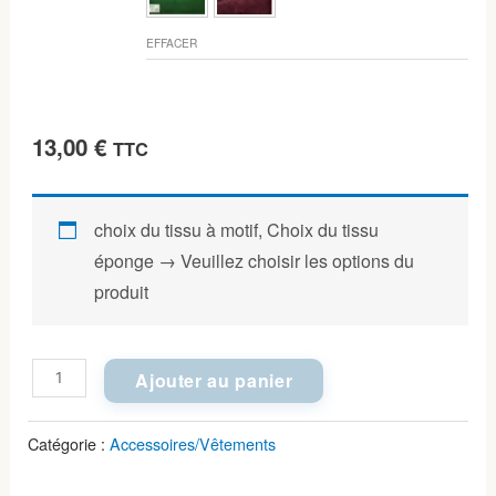
EFFACER
13,00
€
TTC
choix du tissu à motif, Choix du tissu
éponge
→
Veuillez choisir les options du
produit
quantité
Ajouter au panier
de
Bavoir
Catégorie :
Accessoires/Vêtements
bandana