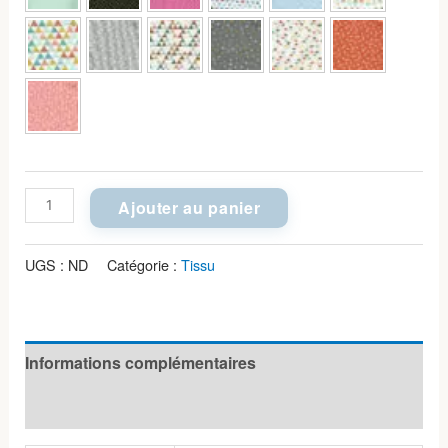
quantité
Ajouter au panier
de
Coton
UGS :
ND
Catégorie :
Tissu
simple
enfant
Informations complémentaires
Avis (0)