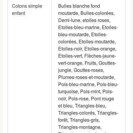
Cotons simple
Bulles blanche fond
enfant
moutarde, Bulles-colorées,
Demi-lune, etoiles roses,
Etoiles-bleu-marine, Etoiles-
bleu-moutarde, Etoiles-
colorées, Etoiles-moutarde,
Etoiles-noir, Etoiles-orange,
Etoiles-vert, Flèches-jaune-
vert-orange, Fruits, Gouttes-
jungle, Gouttes-roses,
Plumes-roses-et-moutarde,
Pois-bleu-marine, Pois-bleu-
turquoise, Pois-mint, Pois-
noir, Pois-rose, Pont rouge
et bleu, Triangles-bleu,
Triangles-colorés, Triangles-
forêt, Triangles-gris,
Triangles-montagne,