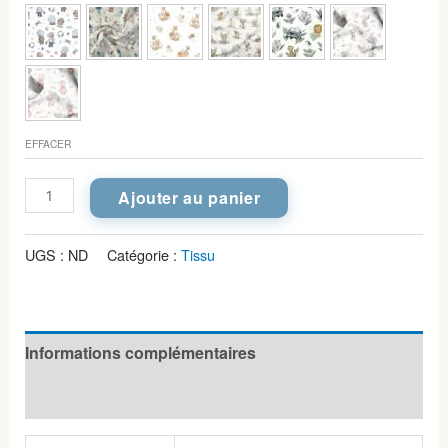
EFFACER
quantité
Ajouter au panier
de
Coton
UGS :
ND
Catégorie :
Tissu
designers
pour
couverture
Informations complémentaires
Avis (0)