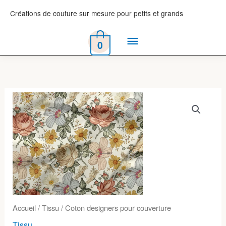
Aller
Créations de couture sur mesure pour petits et grands
au
Menu
contenu
0
principal
Accueil
/
Tissu
/ Coton designers pour couverture
Tissu