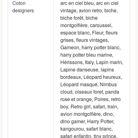
Coton
arc en ciel bleu, arc en ciel
designers
vintage, avion retro, biche,
biche forêt, biche
montgolfière, caroussel,
espace blanc, Fleur, fleurs
grises, fleurs vintages,
Gameon, harry potter blanc,
harry potter bleu marine,
Hérissons, Italy, Lapin marin,
Lapine danseuse, lapins
bordeaux, Léopard heureux,
Léopard masqué, Nimbus
cloud, oiseaux foret, panda
rose et orange, Poires, retro
boy, Retro girl, safari, train,
avion montgolfière, dino,
dino gamer, Harry Potter,
kangourou, safari blanc,
safari enfantin, tiny prince,