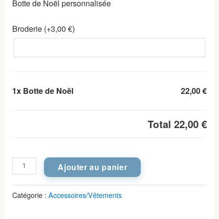
Botte de Noël personnalisée
Broderie (+
3,00
€
)
1x
Botte de Noël
22,00 €
Total
22,00 €
quantité
Ajouter au panier
de
Botte
Catégorie :
Accessoires/Vêtements
de
Noël