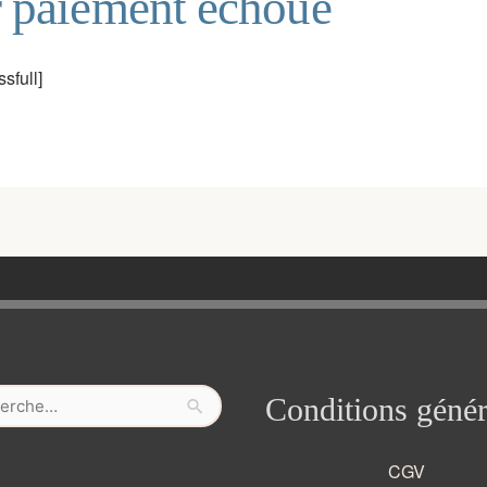
 paiement échoué
full]
her :
Conditions génér
CGV