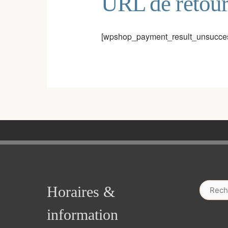
URL de retour
[wpshop_payment_result_unsuccess
Recherc
Horaires &
information